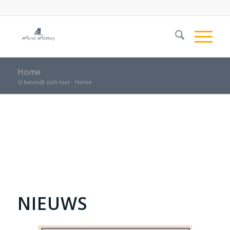
Home
U bevindt zich hier:
Home
NIEUWS