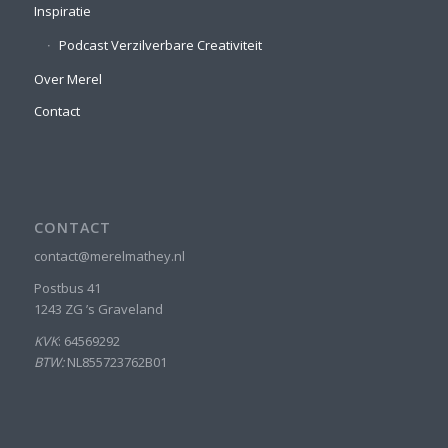
Inspiratie
Podcast Verzilverbare Creativiteit
Over Merel
Contact
CONTACT
contact@merelmathey.nl
Postbus 41
1243 ZG ’s Graveland
KVK
: 64569292
BTW:
NL855723762B01